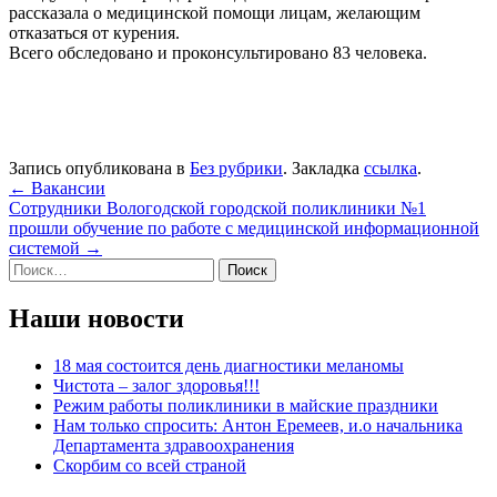
рассказала о медицинской помощи лицам, желающим
отказаться от курения.
Всего обследовано и проконсультировано 83 человека.
Запись опубликована в
Без рубрики
. Закладка
ссылка
.
Навигация
←
Вакансии
Сотрудники Вологодской городской поликлиники №1
по
прошли обучение по работе с медицинской информационной
записям
системой
→
Найти:
Наши новости
18 мая состоится день диагностики меланомы
Чистота – залог здоровья!!!
Режим работы поликлиники в майские праздники
Нам только спросить: Антон Еремеев, и.о начальника
Департамента здравоохранения
Скорбим со всей страной