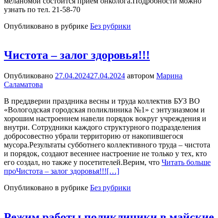
меланомой состоится прием онколога.Подробности можно
узнать по тел. 21-58-70
Опубликовано в рубрике
Без рубрики
Чистота – залог здоровья!!!
Опубликовано
27.04.2024
27.04.2024
автором
Марина
Саламатова
В преддверии праздника весны и труда коллектив БУЗ ВО
«Вологодская городская поликлиника №1» с энтузиазмом и
хорошим настроением навели порядок вокруг учреждения и
внутри. Сотрудники каждого структурного подразделения
добросовестно убрали территорию от накопившегося
мусора.Результаты субботнего коллективного труда – чистота
и порядок, создают весеннее настроение не только у тех, кто
его создал, но также у посетителей.Верим, что
Читать больше
проЧистота – залог здоровья!!!
[…]
Опубликовано в рубрике
Без рубрики
Режим работы поликлиники в майские