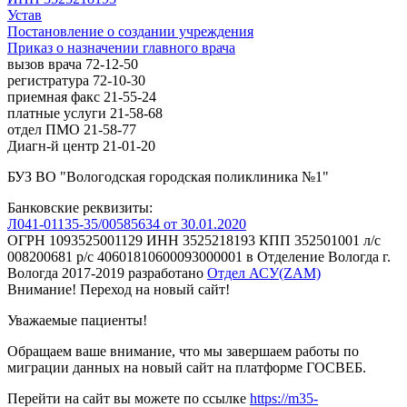
Устав
Постановление о создании учреждения
Приказ о назначении главного врача
вызов врача 72-12-50
регистратура 72-10-30
приемная факс 21-55-24
платные услуги 21-58-68
отдел ПМО 21-58-77
Диагн-й центр 21-01-20
БУЗ ВО "Вологодская городская поликлиника №1"
Банковские реквизиты:
Л041-01135-35/00585634 от 30.01.2020
ОГРН 1093525001129 ИНН 3525218193 КПП 352501001 л/с
008200681 р/с 40601810600093000001 в Отделение Вологда г.
Вологда
2017-2019
разработано
Отдел АСУ(ZAM)
Внимание! Переход на новый сайт!
Уважаемые пациенты!
Обращаем ваше внимание, что мы завершаем работы по
миграции данных на новый сайт на платформе ГОСВЕБ.
Перейти на сайт вы можете по ссылке
https://m35-