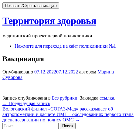
Показать/Скрыть навигацию
Территория здоровья
медицинский проект первой поликлиники
Перейти
Нажмите для перехода на сайт поликлиники №1
к
содержимому
Вакцинация
Опубликовано
07.12.2022
07.12.2022
автором
Марина
Суворова
Запись опубликована в
Без рубрики
. Закладка
ссылка
.
Навигация
←
Предыдущая запись
Вологодский филиал «СОГАЗ-Мед» рассказывает об
по
антропометрии и расчёте ИМТ – обследованиях первого этапа
записям
диспансеризации по полису ОМС
→
Найти: