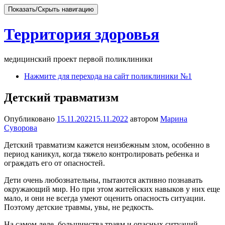
Показать/Скрыть навигацию
Территория здоровья
медицинский проект первой поликлиники
Перейти
Нажмите для перехода на сайт поликлиники №1
к
содержимому
Детский травматизм
Опубликовано
15.11.2022
15.11.2022
автором
Марина
Суворова
Детский травматизм кажется неизбежным злом, особенно в
период каникул, когда тяжело контролировать ребенка и
ограждать его от опасностей.
Дети очень любознательны, пытаются активно познавать
окружающий мир. Но при этом житейских навыков у них еще
мало, и они не всегда умеют оценить опасность ситуации.
Поэтому детские травмы, увы, не редкость.
На самом деле, большинства травм и опасных ситуаций