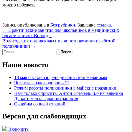
можно избежать.
Запись опубликована в
Без рубрики
. Закладка
ссылка
.
Навигация
←
Практические занятия для школьников в медицинских
организациях г.Вологды
по
Вологодских старшеклассников познакомили с работой
записям
поликлиники
→
Найти:
Наши новости
18 мая состоится день диагностики меланомы
Чистота – залог здоровья!!!
Режим работы поликлиники в майские праздники
Нам только спросить: Антон Еремеев, и.о начальника
Департамента здравоохранения
Скорбим со всей страной
Версия для слабовидящих
Включить