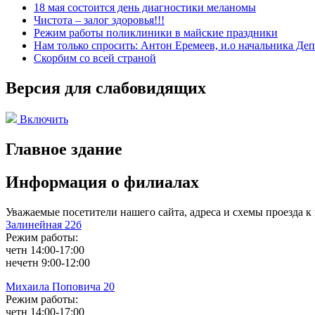
18 мая состоится день диагностики меланомы
Чистота – залог здоровья!!!
Режим работы поликлиники в майские праздники
Нам только спросить: Антон Еремеев, и.о начальника Де
Скорбим со всей страной
Версия для слабовидящих
Включить
Главное здание
Информация о филиалах
Уважаемые посетители нашего сайта, адреса и схемы проезда 
Залинейная 22б
Режим работы:
четн 14:00-17:00
нечетн 9:00-12:00
Михаила Поповича 20
Режим работы:
четн 14:00-17:00