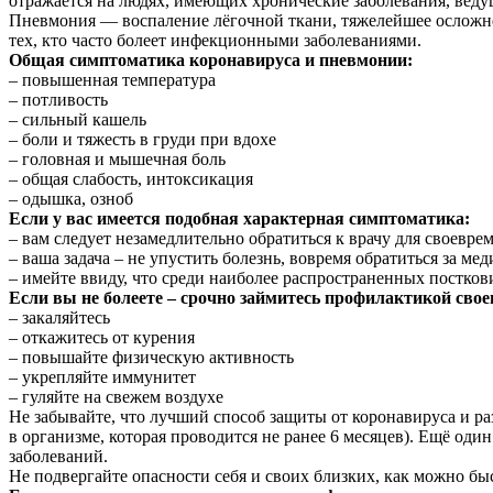
отражается на людях, имеющих хронические заболевания, веду
Пневмония — воспаление лёгочной ткани, тяжелейшее осложнен
тех, кто часто болеет инфекционными заболеваниями.
Общая симптоматика коронавируса и пневмонии:
– повышенная температура
– потливость
– сильный кашель
– боли и тяжесть в груди при вдохе
– головная и мышечная боль
– общая слабость, интоксикация
– одышка, озноб
Если у вас имеется подобная характерная симптоматика:
– вам следует незамедлительно обратиться к врачу для своевре
– ваша задача – не упустить болезнь, вовремя обратиться за 
– имейте ввиду, что среди наиболее распространенных постков
Если вы не болеете – срочно займитесь профилактикой свое
– закаляйтесь
– откажитесь от курения
– повышайте физическую активность
– укрепляйте иммунитет
– гуляйте на свежем воздухе
Не забывайте, что лучший способ защиты от коронавируса и р
в организме, которая проводится не ранее 6 месяцев). Ещё од
заболеваний.
Не подвергайте опасности себя и своих близких, как можно бы