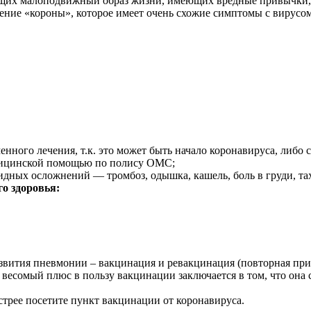
щих малоподвижный образ жизни, имеющих вредные привычки, из
ие «короны», которое имеет очень схожие симптомы с вирусом.
менного лечения, т.к. это может быть начало коронавируса, либ
медицинской помощью по полису ОМС;
идных осложнений — тромбоз, одышка, кашель, боль в груди, та
го здоровья:
азвития пневмонии – вакцинация и ревакцинация (повторная при
ин весомый плюс в пользу вакцинации заключается в том, что он
стрее посетите пункт вакцинации от коронавируса.