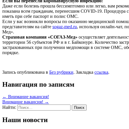
Если вы перенесли коронавирусную инфекцию:
Даже если болезнь прошла бессимптомно или легко, вам реком
показана всем гражданам, перенесшим COVID-19. Процедура с
иметь при себе паспорт и полис ОМС.
Если у вас возникли вопросы по оказанию медицинской помощ
представителям на сайте
sogaz-med.ru
, используя онлайн-чат, 
Мед».
Страховая компания «СОГАЗ-Мед»
осуществляет деятельност
территории 56 субъектов РФ и в г. Байконуре. Количество за
застрахованных при получении медпомощи в системе ОМС, обе
порядке.
Запись опубликована в
Без рубрики
. Закладка
ссылка
.
Навигация по записям
←
Внимание вакансия!
Внимание вакансия!
→
Найти:
Наши новости