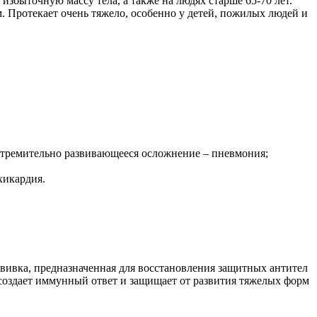
быточную массу тела, а также на людях старше 65-70 лет.
 Протекает очень тяжело, особенно у детей, пожилых людей и
о стремительно развивающееся осложнение – пневмония;
хикардия.
вивка, предназначенная для восстановления защитных антител
а создает иммунный ответ и защищает от развития тяжелых форм