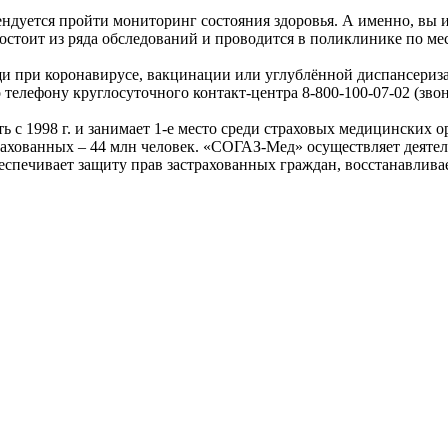
ендуется пройти мониторинг состояния здоровья. А именно, вы 
остоит из ряда обследований и проводится в поликлинике по м
и при коронавирусе, вакцинации или углублённой диспансериза
по телефону круглосуточного контакт-центра 8-800-100-07-02 (з
ь с 1998 г. и занимает 1-е место среди страховых медицинских 
страхованных – 44 млн человек. «СОГАЗ-Мед» осуществляет деят
спечивает защиту прав застрахованных граждан, восстанавлива