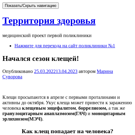
Показать/Скрыть навигацию
Территория здоровья
медицинский проект первой поликлиники
Перейти
Нажмите для перехода на сайт поликлиники №1
к
содержимому
Начался сезон клещей!
Опубликовано
25.03.2022
13.04.2023
автором
Марина
Суворова
Клещи просыпаются в апреле с первыми проталинами и
активны до октября. Укус клеща может привести к заражению
человека
клещевым энцефалитом
,
боррелиозом,
а так же
гранулоцитарным анаплазмозом(ГАЧ)
и
моноцитарным
эрлихиозом(МЭЧ)
.
Как клещ попадает на человека?