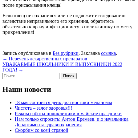
после присасывания клеща!
Если клещ не сохранился или не подлежит исследованию
вследствие неправильного его хранения, обратитесь
обязательно к врачу инфекционисту в поликлинику по месту
прикрепления!
Запись опубликована в
Без рубрики
. Закладка
ссылка
.
Навигация
←
Перечень лекарственных препаратов
УВАЖАЕМЫЕ ШКОЛЬНИКИ И ВЫПУСКНИКИ 2022
по
ГОДА!
→
записям
Найти:
Наши новости
18 мая состоится день диагностики меланомы
Чистота – залог здоровья!!!
Режим работы поликлиники в майские праздники
Нам только спросить: Антон Еремеев, и.о начальника
Департамента здравоохранения
Скорбим со всей страной