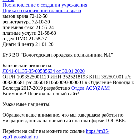
Постановление о создании учреждения
Приказ о назначении главного врача
вызов врача 72-12-50
регистратура 72-10-30
приемная факс 21-55-24
платные услуги 21-58-68
отдел ПМО 21-58-77
Диагн-й центр 21-01-20
БУЗ ВО "Вологодская городская поликлиника №1"
Банковские реквизиты:
Л041-01135-35/00585634 от 30.01.2020
ОГРН 1093525001129 ИНН 3525218193 КПП 352501001 л/с
008200681 р/с 40601810600093000001 в Отделение Вологда г.
Вологда
2017-2019
разработано
Отдел АСУ(ZAM)
Внимание! Переход на новый сайт!
Уважаемые пациенты!
Обращаем ваше внимание, что мы завершаем работы по
миграции данных на новый сайт на платформе ГОСВЕБ.
Перейти на сайт вы можете по ссылке
https://m35-
vgp1.gosuslugi.ru