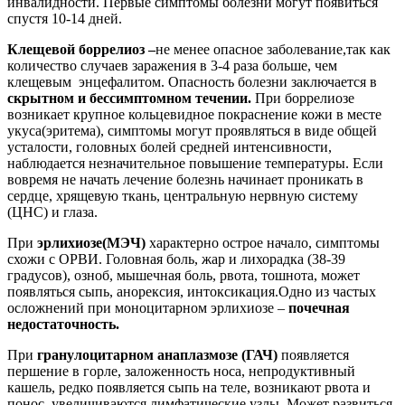
инвалидности. Первые симптомы болезни могут появиться
спустя 10-14 дней.
Клещевой боррелиоз –
не менее опасное заболевание,так как
количество случаев заражения в 3-4 раза больше, чем
клещевым энцефалитом. Опасность болезни заключается в
скрытном и бессимптомном течении.
При боррелиозе
возникает крупное кольцевидное покраснение кожи в месте
укуса(эритема), симптомы могут проявляться в виде общей
усталости, головных болей средней интенсивности,
наблюдается незначительное повышение температуры. Если
вовремя не начать лечение болезнь начинает проникать в
сердце, хрящевую ткань, центральную нервную систему
(ЦНС) и глаза.
При
эрлихиозе(МЭЧ)
характерно острое начало, симптомы
схожи с ОРВИ. Головная боль, жар и лихорадка (38-39
градусов), озноб, мышечная боль, рвота, тошнота, может
появляться сыпь, анорексия, интоксикация.Одно из частых
осложнений при моноцитарном эрлихиозе –
почечная
недостаточность.
При
гранулоцитарном анаплазмозе (ГАЧ)
появляется
першение в горле, заложенность носа, непродуктивный
кашель, редко появляется сыпь на теле, возникают рвота и
понос, увеличиваются лимфатические узлы. Может развиться