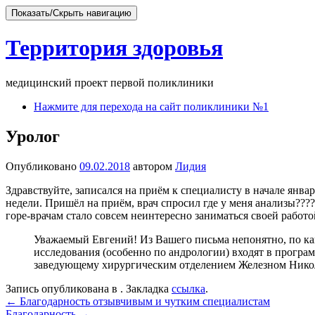
Показать/Скрыть навигацию
Территория здоровья
медицинский проект первой поликлиники
Перейти
Нажмите для перехода на сайт поликлиники №1
к
содержимому
Уролог
Опубликовано
09.02.2018
автором
Лидия
Здравствуйте, записался на приём к специалисту в начале янв
недели. Пришёл на приём, врач спросил где у меня анализы???
горе-врачам стало совсем неинтересно заниматься своей работ
Уважаемый Евгений! Из Вашего письма непонятно, по ка
исследования (особенно по андрологии) входят в програм
заведующему хирургическим отделением Железном Нико
Запись опубликована в . Закладка
ссылка
.
Навигация
←
Благодарность отзывчивым и чутким специалистам
Благодарность
→