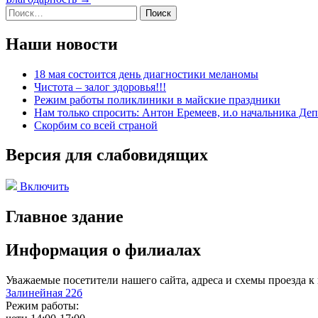
по
Найти:
записям
Наши новости
18 мая состоится день диагностики меланомы
Чистота – залог здоровья!!!
Режим работы поликлиники в майские праздники
Нам только спросить: Антон Еремеев, и.о начальника Де
Скорбим со всей страной
Версия для слабовидящих
Включить
Главное здание
Информация о филиалах
Уважаемые посетители нашего сайта, адреса и схемы проезда 
Залинейная 22б
Режим работы: