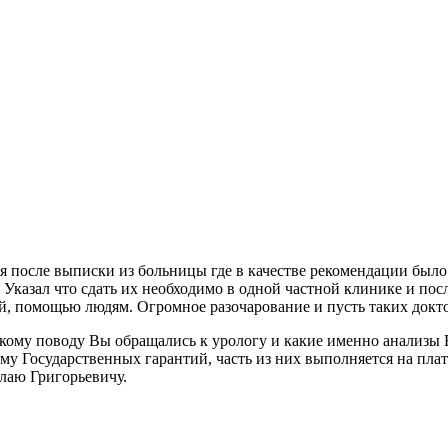
аря после выписки из больницы где в качестве рекомендации был
? Указал что сдать их необходимо в одной частной клинике и п
ой, помощью людям. Огромное разочарование и пусть таких докт
кому поводу Вы обращались к урологу и какие именно анализы В
му Государственных гарантий, часть из них выполняется на пла
лаю Григорьевичу.