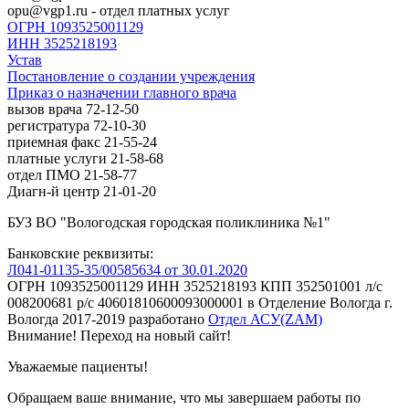
opu@vgp1.ru - отдел платных услуг
ОГРН 1093525001129
ИНН 3525218193
Устав
Постановление о создании учреждения
Приказ о назначении главного врача
вызов врача 72-12-50
регистратура 72-10-30
приемная факс 21-55-24
платные услуги 21-58-68
отдел ПМО 21-58-77
Диагн-й центр 21-01-20
БУЗ ВО "Вологодская городская поликлиника №1"
Банковские реквизиты:
Л041-01135-35/00585634 от 30.01.2020
ОГРН 1093525001129 ИНН 3525218193 КПП 352501001 л/с
008200681 р/с 40601810600093000001 в Отделение Вологда г.
Вологда
2017-2019
разработано
Отдел АСУ(ZAM)
Внимание! Переход на новый сайт!
Уважаемые пациенты!
Обращаем ваше внимание, что мы завершаем работы по