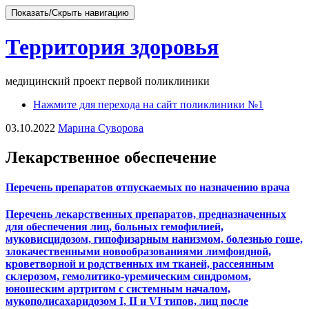
Показать/Скрыть навигацию
Территория здоровья
медицинский проект первой поликлиники
Перейти
Нажмите для перехода на сайт поликлиники №1
к
03.10.2022
Марина Суворова
содержимому
Лекарственное обеспечение
Перечень препаратов отпускаемых по назначению врача
Перечень лекарственных препаратов, предназначенных
для обеспечения лиц, больных гемофилией,
муковисцидозом, гипофизарным нанизмом, болезнью гоше,
злокачественными новообразованиями лимфоидной,
кроветворной и родственных им тканей, рассеянным
склерозом, гемолитико-уремическим синдромом,
юношеским артритом с системным началом,
мукополисахаридозом I, II и VI типов, лиц после