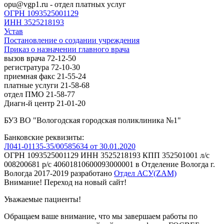
opu@vgp1.ru - отдел платных услуг
ОГРН 1093525001129
ИНН 3525218193
Устав
Постановление о создании учреждения
Приказ о назначении главного врача
вызов врача 72-12-50
регистратура 72-10-30
приемная факс 21-55-24
платные услуги 21-58-68
отдел ПМО 21-58-77
Диагн-й центр 21-01-20
БУЗ ВО "Вологодская городская поликлиника №1"
Банковские реквизиты:
Л041-01135-35/00585634 от 30.01.2020
ОГРН 1093525001129 ИНН 3525218193 КПП 352501001 л/с
008200681 р/с 40601810600093000001 в Отделение Вологда г.
Вологда
2017-2019
разработано
Отдел АСУ(ZAM)
Внимание! Переход на новый сайт!
Уважаемые пациенты!
Обращаем ваше внимание, что мы завершаем работы по