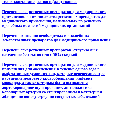
трансплантации органов и (или) тканей.
Перечень лекарственных препаратов для медицинского
применения, в том числе лекарственных препаратов для
медицинского применения, назначаемых по решению
врачебных комиссий медицинских организаций
Перечень жизненно необходимых и важнейших
лекарственных препаратов для медицинского применения
Перечень лекарственных препаратов, отпускаемых
населению бесплатно или с 50% скидкой
Перечень лекарственных препаратов для медицинского
применения для обеспечения в течение одного года в
амбулаторных условиях лиц, которые перенесли острое
нарушение мозгового кровообращения, инфаркт
миокарда, а также которым были выполнены
аортокоронарное шунтирование, ангиопластика
коронарных артерий со стентированием и катетерная
абляция по поводу сердечно сосудистых заболеваний